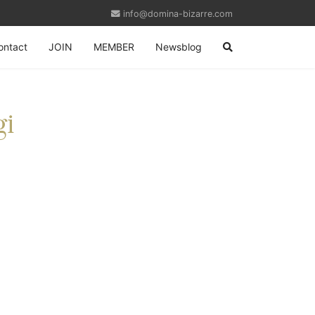
info@domina-bizarre.com
ontact
JOIN
MEMBER
Newsblog
gi