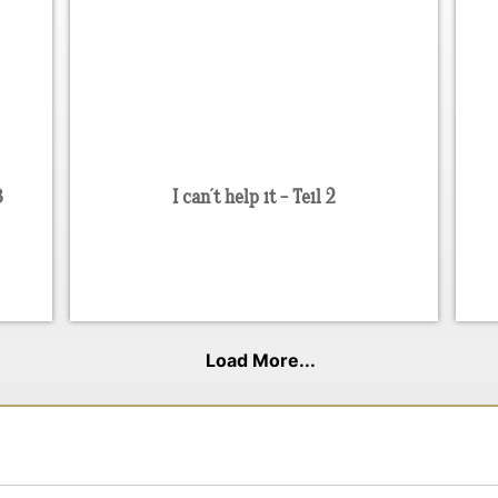
3
I can´t help it - Teil 2
Load More...