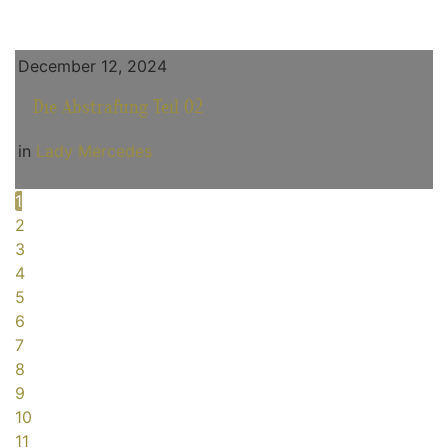
December 12, 2024
Die Abstrafung Teil 02
in
Lady Mercedes
1
2
3
4
5
6
7
8
9
10
11