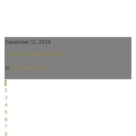
December 12, 2024
Die Abstrafung Teil 02
in
Lady Mercedes
1
2
3
4
5
6
7
8