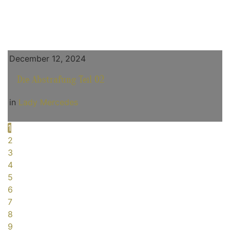
December 12, 2024
Die Abstrafung Teil 02
in
Lady Mercedes
1
2
3
4
5
6
7
8
9