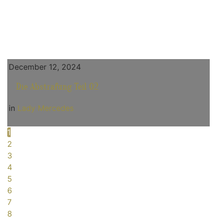
December 12, 2024
Die Abstrafung Teil 02
in
Lady Mercedes
1
2
3
4
5
6
7
8