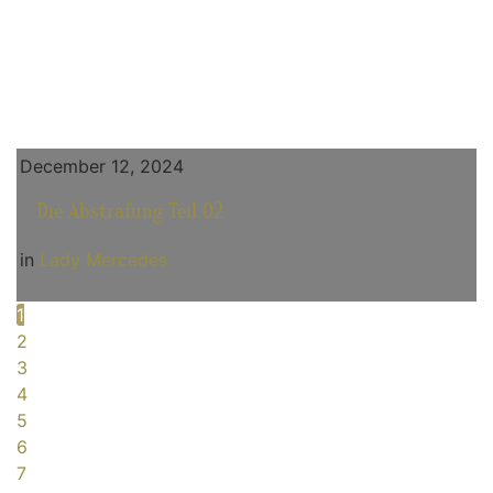
December 12, 2024
Die Abstrafung Teil 02
in
Lady Mercedes
1
2
3
4
5
6
7