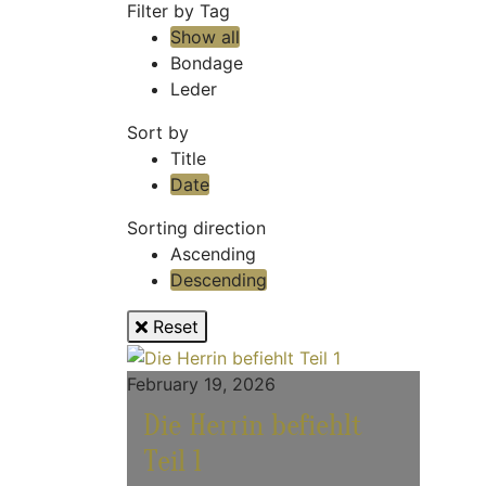
Filter by Tag
Show all
Bondage
Leder
Sort by
Title
Date
Sorting direction
Ascending
Descending
Reset
February 19, 2026
Die Herrin befiehlt
Teil 1