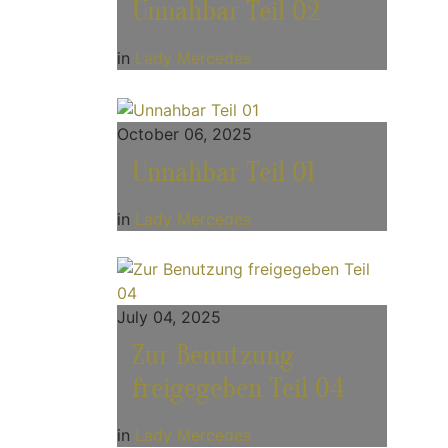
Unnahbar Teil 02
in
Lady Mercedes
October 06, 2025
Unnahbar Teil 01
in
Lady Mercedes
July 04, 2025
Zur Benutzung
freigegeben Teil 04
in
Lady Mercedes