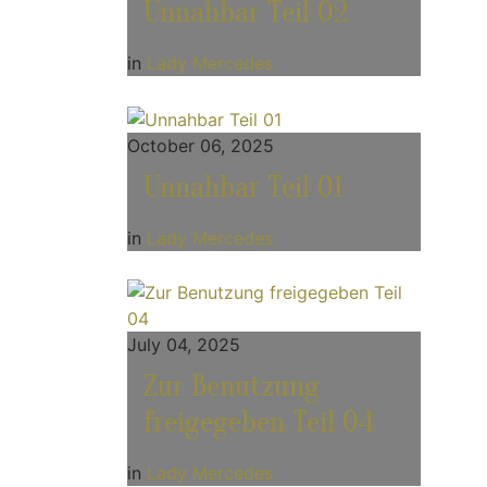
Unnahbar Teil 02
in
Lady Mercedes
October 06, 2025
Unnahbar Teil 01
in
Lady Mercedes
July 04, 2025
Zur Benutzung
freigegeben Teil 04
in
Lady Mercedes