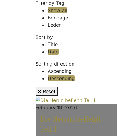
Filter by Tag
Show all
Bondage
Leder
Sort by
Title
Date
Sorting direction
Ascending
Descending
Reset
February 19, 2026
Die Herrin befiehlt
Teil 1