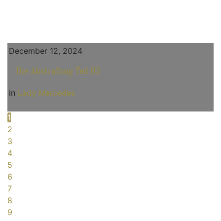
December 12, 2024
Die Abstrafung Teil 02
in
Lady Mercedes
1
2
3
4
5
6
7
8
9