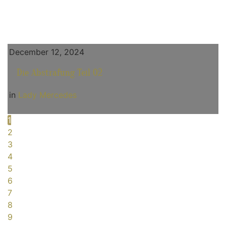
December 12, 2024
Die Abstrafung Teil 02
in
Lady Mercedes
1
2
3
4
5
6
7
8
9