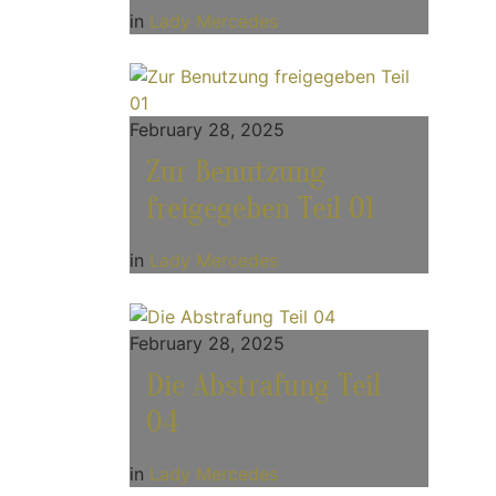
in
Lady Mercedes
February 28, 2025
Zur Benutzung
freigegeben Teil 01
in
Lady Mercedes
February 28, 2025
Die Abstrafung Teil
04
in
Lady Mercedes