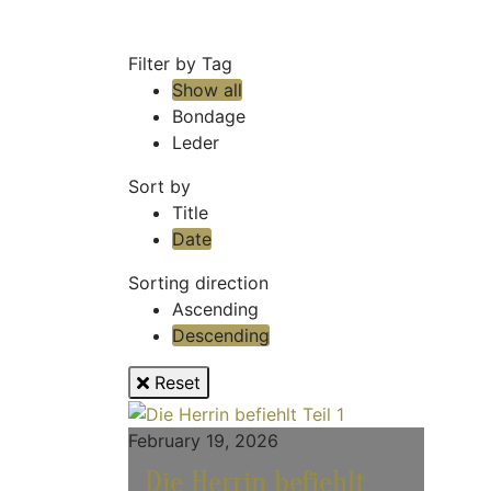
Filter by Tag
Show all
Bondage
Leder
Sort by
Title
Date
Sorting direction
Ascending
Descending
Reset
February 19, 2026
Die Herrin befiehlt