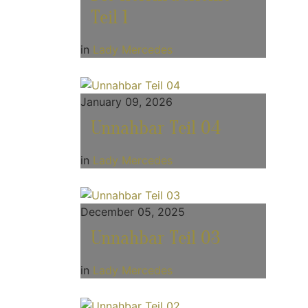
Teil 1
in
Lady Mercedes
January 09, 2026
Unnahbar Teil 04
in
Lady Mercedes
December 05, 2025
Unnahbar Teil 03
in
Lady Mercedes