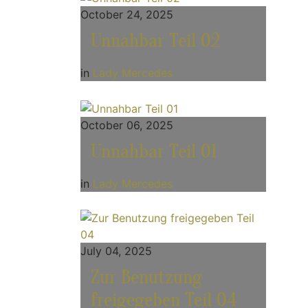
October 24, 2025
Unnahbar Teil 02
in
Lady Mercedes
October 06, 2025
Unnahbar Teil 01
in
Lady Mercedes
July 04, 2025
Zur Benutzung
freigegeben Teil 04