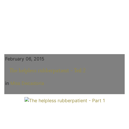
February 06, 2015
The helpless rubberpatient - Teil 2
in
Miss Decadoria