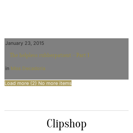
January 23, 2015
The helpless rubberpatient - Part 1
in
Miss Decadoria
Load more (
2
)
No more items
Clipshop