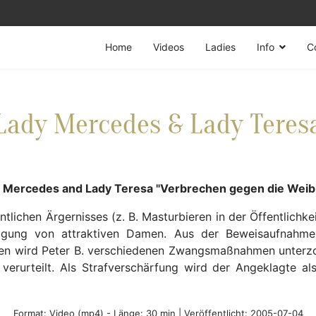
Home
Videos
Ladies
Info
C
Lady Mercedes & Lady Teres
Mercedes and Lady Teresa "Verbrechen gegen die Weibl
tlichen Ärgernisses (z. B. Masturbieren in der Öffentlichkei
igung von attraktiven Damen. Aus der Beweisaufnahme
gen wird Peter B. verschiedenen Zwangsmaßnahmen unterzo
 verurteilt. Als Strafverschärfung wird der Angeklagte a
Format:
Video (mp4)
- Länge: 30 min |
Veröffentlicht: 2005-07-04