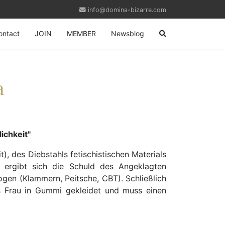
info@domina-bizarre.com
ontact
JOIN
MEMBER
Newsblog
a
ichkeit"
t), des Diebstahls fetischistischen Materials
 ergibt sich die Schuld des Angeklagten
gen (Klammern, Peitsche, CBT). Schließlich
ls Frau in Gummi gekleidet und muss einen