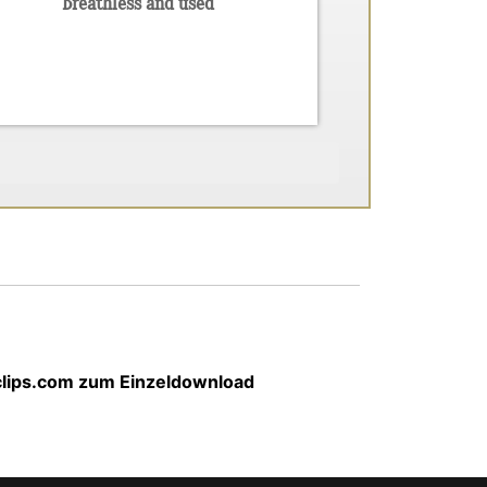
Breathless and used
-clips.com zum Einzeldownload